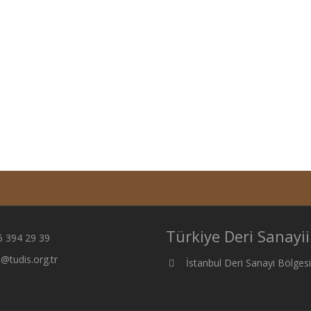
Türkiye Deri Sanayii
6 394 29 39
@tudis.org.tr
İstanbul Deri Sanayi Bölge