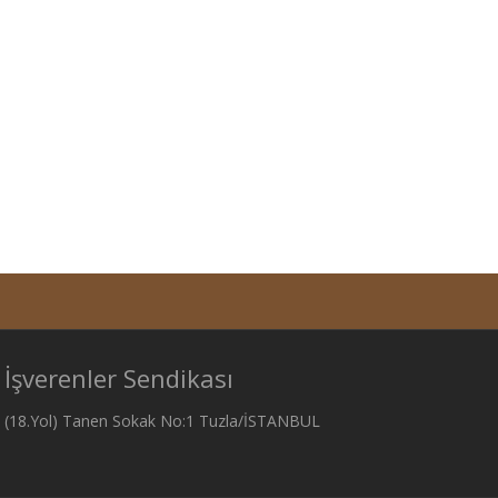
 İşverenler Sendikası
si (18.Yol) Tanen Sokak No:1 Tuzla/İSTANBUL